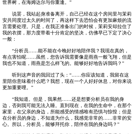
世界树，在海姆达尔与你重逢。”
说罢，我站起身准备离开，自己已经在这个房间里与茉莉
安共同度过太久的时间了，再这样下去恐怕会有更加麻烦的流
言需要处理。只是，在我正准备出门的时候，茉莉安却拉住了
我的衣摆，那力度带着十分肯定的坚决，仿佛早已下定了决心
一般：
“分析员……能不能在今晚好好地陪伴我？我现在真的，
有点害怕呢……虽然，您告诉我需要像是雨燕一般飞翔，但是
我也不知道，雨燕是怎么样飞的。能够好好地告诉我吗？”
听到这声音的我回过了头：“……你应该知道，我留在这
里陪你意味着什么吧？我想，现在一个人好好休息，对你来说
更加重要哩。”
“我知道。但是，我果然……还是想要分析员在我的身
边，否则我可能无法入睡。直到现在，在我的生命中，在那个
家里，在父亲的身边，所能感受的情感唯有恐惧与惊惶；但是
在分析员的身边，不知道为什么，我感觉非常的……非常的安
心。所以，分析员，能够拜托你，陪伴在我的身边吗？”