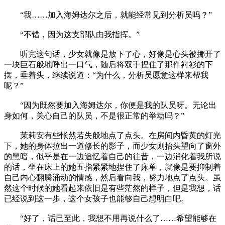
“我……加入海姆达尔之后，就能经常见到分析员吗？”
“不错，因为这支部队由我指挥。”
听完这句话，少女就像是放下了心，好像是心头被挪开了
一块巨石般地呼出一口气，随后将双手捏住了那件衬衫的下
摆，垂着头，继续说道：“为什么，分析员愿意这样来帮我
呢？”
“因为既然要加入海姆达尔，你便是我的队员呀。无论出
身如何，关心自己的队员，不是很正常的举动吗？”
茉莉安有些怅然若失般地点了点头。在房间内昏黄的灯光
下，她的身体拉出一道修长的影子，而少女则抬头望向了窗外
的黑暗，似乎是在一边追忆着自己的往昔，一边消化着我所说
的话，坐在床上的她五指紧紧地捏住了床单，就像是要抑制着
自己内心翻腾涌动的情感，然后看向我，努力地点了点头。虽
然这个时候的她看起来依旧是有些茫然的样子，但是我想，话
已经说到这一步，这个女孩子也能够自己想明白吧。
“好了，话已至此，我想不用再说什么了……希望能够在