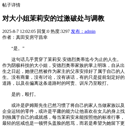
帖子详情
对大小姐茉莉安的过激破处与调教
2025-8-7 12:02:05
回复:0
热度:3297
发布：admin
作者：真田安房守昌幸
“是。”
这句话几乎贯穿了茉莉安.安德烈奥蒂迄今为止的人生。
作为阴极科技的大小姐，安德烈奥蒂家族的掌上明珠，自从出
生之日起，她便已然被作为家主的父亲安排好了属于自己的人
生。没有商量，没有讨论，没有谈话，有的只是提前划定好的
道路，以及在偏离这条道路时的呵责、训斥乃至殴打。
是的，殴打。
或许是萨姆斯先生已然习惯了将自己的家人当做家族以及
企业运转的零件，或许是平庸的能力让他喜欢在女儿的身上找
到独属于自己的成就感，每当茉莉安未能按照他的标准行事，
最轻的惩戒也是一顿劈头盖脸的怒骂，而若是希望为她留下更