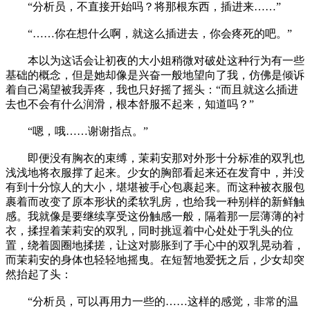
“分析员，不直接开始吗？将那根东西，插进来……”
“……你在想什么啊，就这么插进去，你会疼死的吧。”
本以为这话会让初夜的大小姐稍微对破处这种行为有一些
基础的概念，但是她却像是兴奋一般地望向了我，仿佛是倾诉
着自己渴望被我弄疼，我也只好摇了摇头：“而且就这么插进
去也不会有什么润滑，根本舒服不起来，知道吗？”
“嗯，哦……谢谢指点。”
即便没有胸衣的束缚，茉莉安那对外形十分标准的双乳也
浅浅地将衣服撑了起来。少女的胸部看起来还在发育中，并没
有到十分惊人的大小，堪堪被手心包裹起来。而这种被衣服包
裹着而改变了原本形状的柔软乳房，也给我一种别样的新鲜触
感。我就像是要继续享受这份触感一般，隔着那一层薄薄的衬
衣，揉捏着茉莉安的双乳，同时挑逗着中心处处于乳头的位
置，绕着圆圈地揉搓，让这对膨胀到了手心中的双乳晃动着，
而茉莉安的身体也轻轻地摇曳。在短暂地爱抚之后，少女却突
然抬起了头：
“分析员，可以再用力一些的……这样的感觉，非常的温