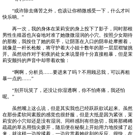
“或许除去痛苦之外，也该让你稍微感受一下，什么才叫
快乐呐。”
再一次，我的身体在茉莉安的身上投下了影子，同时那根
男性生殖器也兴奋地对准了她微微湿润的小穴。按照少女期待
的那般，我按住了她的双手，让阴茎在入口的阴阜处摩擦着，
就像是一杆长枪般，将守护着大小姐十数年的那一层层褶皱挑
开。虽然动作对于初夜的处女来说显得十分直接粗暴，但是茉
莉安颤抖的声音中却带着欢愉：
“啊啊，分析员……要进来了吗？不用顾忌我，可以再粗
暴一点的……”
“别开玩笑了，还没让你湿透啊，你不怕疼痛，我还怕
呢。”
虽然嘴上这么说，但是其实我也已经跃跃欲试起来。虽然
在那份柔软间素股的感觉也很舒服，但是大抵是因为紧张，茉
莉安的小穴却还是没有湿润。同样感到有些急切，我将那稀稀
疏疏的草丛用指尖拨开，随后便在秘裂上开始用力地按揉了起
来，就这样一边按揉着，一边欣赏着她此刻的反应。很快，在