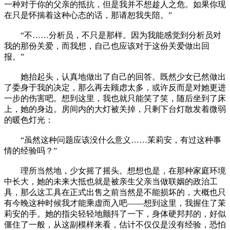
一种对于你的父亲的抵抗，但是我并不想趁人之危。如果你现
在只是怀揣着这种心态的话，那请恕我失陪。”
“不……分析员，不只是那样。因为我能感觉到分析员对
我的那份关爱，而我想，自己也应该对于这份关爱做出回
报。”
她抬起头，认真地做出了自己的回答。既然少女已然做出
了委身于我的决定，那么再去顾虑太多，或许反而是对她更进
一步的伤害吧。想到这里，我也就只能笑了笑，随后坐到了床
上，她的身边。房间内的大灯被关掉，只剩下台灯散发着微弱
的暖色灯光：
“虽然这种问题应该没什么意义……茉莉安，有过这种事
情的经验吗？”
理所当然地，少女摇了摇头。想想也是，在那种家庭环境
中长大，她的未来大抵也就是被亲生父亲当做联姻的政治工
具，那么这工具在正式出售之前当然是不能损坏的，大概也只
有今晚这种时候我才能乘虚而入吧——想到这里，我握住了茉
莉安的手。她的指尖轻轻地颤抖了一下，身体硬邦邦的，好似
僵住了一般，从这副模样来看，估计不仅仅是没有经验，恐怕