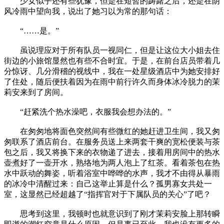
少女似乎还有些犹豫，但是在短暂的踌躇之后，还是在阴
风冷雨中望向我，说出了她习以为常的那句话：
“……是。”
虽说理应对于所有队员一视同仁，但是让这位大小姐去住
街边的小旅馆显然也有些不合时宜。于是，在前台店员带着几
分惊讶、几分滑稽的视线中，我在一处星级酒店中为她安排好
了住处，随后便扶着因为在雨中前行许久而身体冰冷脱力的茉
莉安来到了房间。
“赶紧洗个热水澡吧，衣服我会想办法的。”
在匆匆地将面色突然间有些微红的她赶进卫生间，我又匆
匆联系了酒店前台。在服务员送上来两套干爽的宽松便装与茶
包之后，我又将换下来的衣物递了进去，接着用房间中的热水
壶煮好了一壶开水，熟络地为两人泡上了红茶。看着茶包在热
水中跃动的舞姿，听着浴室中哗哗的水声，我才不由得从暴雨
的冰冷中清醒过来：自己这举止算是什么？孤男寡女共处一
室，这显然已经超越了“指挥官对于下属队员的关心”了吧？
思考到这里，我顿时也就意识到了刚才茉莉安脸上那转瞬