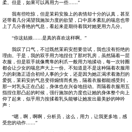
柔。但是，如果可以再用力一些……”
我有些吃惊，但是茉莉安脸上的表情却十分的认真，甚至
还带着几分渴望我施加力度的欲望，口中原本紊乱的喘息也带
上了几分香艳的气息，看起来是期待着我对她更用力几分。
“你这姑娘……是真的喜欢这样啊。”
我叹了口气，不过既然茉莉安想要尝试，我也没有拒绝的
理由。于是，我的双手用力地捏住了那对乳房，虽然隔着一层
衣服，但是双手就像鹰隼的利爪一般用力地揉动，每一次转圈
都会让少女的喘息声大上一份。不知道是不是这种隔着衣服用
力的刺激正适合初经人事的少女，还是因为她正渴求着激烈的
爱抚，茉莉安的气息变得煽情而炙热，隔着衣服都能感受到，
那一对乳头正在凸起，身体也在兴奋地扭动。而隔着衣服用五
指捏住那凸起的时候，强行施加的力度也让她的身体整个向上
仰了起来，似乎用力按揉着乳头能够让她发出最美妙的呻吟
声：
“嗯，啊，啊啊，分析员，这么，用力，让我更多地，感
受您的动作……”