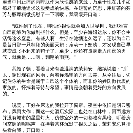
虐当中用止痛的内啡肽作为欣快感的来源，乃至于现在几乎如
瘾君子般地追求这股受虐的快感。在短暂的沉思，用红茶的芬
芳与醇厚稍微抚慰了一下咽喉，我缓缓开口道：
“或许到了现在，哪怕你很快就会加入世界树，我也难言
自己能够为你做到些什么。但是，至少在海姆达尔，你不会生
活得这么窒息。有些人啊，生活在池塘边久远了，还以为自己
是昔日那一只翱翔的美丽天鹅；扇动一下翅膀，才发现自己早
就变成飞不起来的鸭子了。至少，你还有孤身走入雨夜的勇
气，就像是……嗯，翱翔的雨燕。”
我顿了顿，看着目光有些湿润的茉莉安，继续说道：“所
以，穿过现在的风雨，向着你渴望的方向去罢。从今往后，切
记住你的生命是属于自己这个个体的，而非你的姓氏做代表的
家族的。怀揣着等待与希望，事情是会朝着更好的方向发展
的。”
说罢，正好在床边的我拉开了窗帘。夜空中依旧是阴云密
布，风雨大作；而这一处酒店实际上也处在山林中，因而远方
并没有城市的星星灯火，仿佛室外的一切都唯有黑暗。听着房
间空调的嗡嗡声，在捧着茶杯沉默了很久之后，茉莉安总算抬
头看向我，开口道：