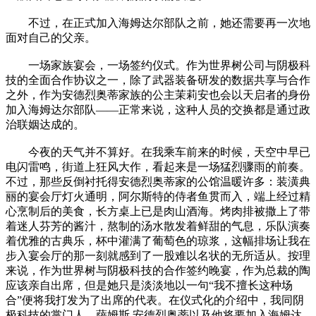
不过，在正式加入海姆达尔部队之前，她还需要再一次地
面对自己的父亲。
一场家族宴会，一场签约仪式。作为世界树公司与阴极科
技的全面合作协议之一，除了武器装备研发的数据共享与合作
之外，作为安德烈奥蒂家族的公主茉莉安也会以天启者的身份
加入海姆达尔部队——正常来说，这种人员的交换都是通过政
治联姻达成的。
今夜的天气并不算好。在我乘车前来的时候，天空中早已
电闪雷鸣，街道上狂风大作，看起来是一场猛烈骤雨的前奏。
不过，那些反倒衬托得安德烈奥蒂家的公馆温暖许多：装潢典
丽的宴会厅灯火通明，阿尔斯特的侍者鱼贯而入，端上经过精
心烹制后的美食，长方桌上已是肉山酒海。烤肉排被撒上了带
着迷人芬芳的酱汁，熬制的汤水散发着鲜甜的气息，乐队演奏
着优雅的古典乐，杯中灌满了葡萄色的琼浆，这幅排场让我在
步入宴会厅的那一刻就感到了一股难以名状的无所适从。按理
来说，作为世界树与阴极科技的合作签约晚宴，作为总裁的陶
应该亲自出席，但是她只是淡淡地以一句“我不擅长这种场
合”便将我打发为了出席的代表。在仪式化的介绍中，我同阴
极科技的掌门人，萨姆斯.安德烈奥蒂以及他将要加入海姆达