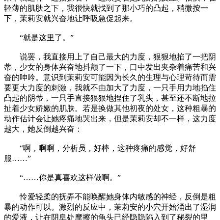
轻薄的肌肤之下，我很快就找到了那小巧的凸起，稍微按一
下，茉莉安就兴奋地让呼吸急促起来。
“就是这里了。”
说罢，我直接用上了自己最大的力度，狠狠地掐了一把阴
蒂，少女的身体兴奋地抖颤了一下，口中发出夹杂着痛苦和兴
奋的呻吟。意识到茉莉安可能因为长久的生理与心理苛待而需
要更大力度的刺激，我就不由加大了力度，一只手用力地掐住
凸起的阴蒂，一只手直接狠狠地捏住了乳头，甚至还不断地拉
扯着少女娇嫩的肌肤。若是换做其他初夜的处女，这种粗暴的
动作估计会让她疼痛地哭出来，但是茉莉安却不一样，这力度
越大，她反倒越兴奋：
“啊，啊啊，分析员，好棒，这种疼痛的感觉，好舒
服……”
“……你是真喜欢这样做啊。”
怜爱轻柔的抚弄不能唤醒她身体内敏感的神经，反倒是粗
暴的动作可以。激烈的反应中，茉莉安的小穴开始涌出了湿润
的爱液，让在阴阜处摩擦的龟头已经隐隐陷入到了秘裂的里