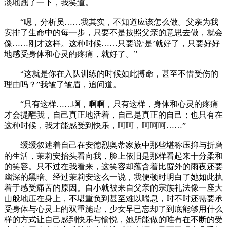
淡地翘了一下，我笑道。
“嗯，分析员……我其实，不知道应该怎么做。父亲为我
安排了生命中的每一步，只要不是按照父亲的意思去做，就会
像……刚才这样。这种时候……只要说‘是’就好了，只要好好
地感受身体和心灵的疼痛，就好了。”
“这就是你在入队训练的时候如此搏命，甚至不惜受伤的
理由吗？”我皱了皱眉，追问道。
“只有这样……啊，啊啊，只有这样，身体和心灵的疼痛
才会提醒我，自己真正地活着，自己是真正的自己；也只有在
这种时候，我才能感受到快乐，呵呵，呵呵呵……”
缓缓叙述着自己在安德烈奥蒂家族中那些堪称压抑与折磨
的生活，茉莉安抬头看向我，脸上依旧是那样看起来十分柔和
的笑容。只不过在我看来，这笑容却蕴含着比窗外的雨夜还要
幽深的黑暗。经过茉莉安这么一说，我便顿时明白了她如此执
着于感受痛苦的原因。自小就被来自父亲的宗族礼法像一座大
山般地压在身上，不堪重负到甚至难以喘息，时不时还需要承
受身体与心灵上的双重施虐，少女早已忘却了到底能够用什么
样的方式让自己感到快乐与愉悦，她所能做的唯有在不断的受