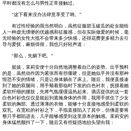
平时都没有怎么与男性正常接触过。
“这下看来没办法肆意享受了呐。”
有过性经验的我当然明白，虽然征服碧玉破瓜的处女能给
人一种虚无缥缈的优越感和征服感，但在实际做爱的时候，毫
无经验的女性大抵不会带来多少快感，还得花费更多精力去引
导与爱抚，麻烦得很，我也只好轻声道：
“那么，先躺下吧。”
挺拔，茉莉安便十分自然地调整着自己的姿势。出乎预料
的是，虽然动作因为紧张而有些僵硬，但是她似乎并没有那种
惶恐不安的情绪，只是让身体躺在了床上。随后，我便直接凑
到了她的双腿间，用手顺着那临时下发的白色衬衣，抚摸着她
柔软纤细的腰肢，先将气氛缓缓温热起来。酒店提供的这一套
白色衬衫也仅仅是能起到遮掩身体的作用，我用手抓住了少女
柔软的胸部。透过薄薄的衣物，能够十分直接地感受到柔软的
双乳。在宽松的衬衫之下，手指直接陷入了其中，仿佛是要将
整只手都陷进去，几乎能够感受到这里原本的触感。茉莉安的
身体猛然颤抖了一下，随后又有些疑惑地抬头望向我：