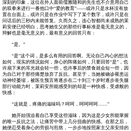
深刻的印象，这位在外人面前儒雅随和的先生也不介意用自己
的双拳来进行一番他口中“爱的教育”——或许只是水杯没有放
置在台面上，或许只是在作业中写下了某个数字，或许只是在
问话后的三秒内未能答复。久而久之，连心智都尚未成熟的茉
莉安便已经明白，思考她生父的那些行事标准是毫无意义的，
辩解也是毫无意义的，最有意义的回答只有：
“是。”
“是”这个词，是多么有用的回答啊。无论自己内心的想法
如何，现实的情况如何，身心的阵痛如何，只要回答“是”，也
许扇下来的耳光就会轻一些，也许事后的禁食就会短一些，因
为自己对于那些痛楚放弃了反抗。甚至于，当她被确诊罹患运
动神经萎缩，被医生预言将逐步在二十到三十岁时逐步丧失腿
部行动能力时，茉莉安所能感受到的却是一种快感，受虐般的
快感：
“这就是，疼痛的滋味吗？呵呵，呵呵呵呵……”
她开始强迫着自己享受这些滋味，因为这是少女所能掌握
的唯一反抗之法，让痛苦中带上几分扭曲的快感。在那之后，
她便忍受着身心的劳损与煎熬，一步步地按照家主父亲安排的