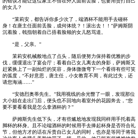
的错误才能让这位家主不惜在外人面前丢脸，也要用责打自己
的女儿？
“茉莉安，都告诉你多少次了，端酒杯不能用手去碰杯
身！在唐主任面前丢脸，成何体统？！滚出去！！”萨姆斯阴
沉着脸，戟指朝着自己捂着脸颊的女儿怒骂道。
“是，父亲。”
茉莉安机械般地点了点头，随后便努力保持着优雅的步
伐，缓缓退出了宴会厅；看着自己女儿离去的身影，萨姆斯又
赶紧换上了一副灿烂的笑容，身体微微弯下一个看得有些可笑
的弧度，“不好意思，唐主任，小女教育不周，有此过失，还
请您海涵……”
“安德烈奥蒂先生。”我用视线的余光瞥了一眼，发现那位
大小姐在走出门后，便头也不回地向着室外的花园奔去，“您
要不要看看我是怎么拿酒杯的？”
萨姆斯先生低下头，才有些尴尬地发现我同样用手托着高
脚杯的杯身。且不论端酒杯的时候用手去捧起杯身是否符合礼
节，但他方才的话在斥责自己女儿的同时，也亦是等同于将我