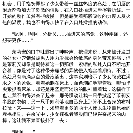
机会，用手指抚弄起了少女带着一丝丝热度的私处，在阴唇的
附近渐渐加大了刺激的强度，在入口处插进去摩擦着折皱。一
开始的动作虽然有些缓慢，但是感受着那股吸收的力度以及火
热的温度，我也不由得加快了在入口处揉捏的动作。
“嗯啊，啊啊，分析员……插进来的感觉，这种疼痛，还
想要更多……”
茉莉安的口中吐露出了呻吟声。按理来说，从未被开发过
的处女小穴骤然被男人用力爱抚会给敏感的身体带来疼痛，但
是茉莉安却像是期待着这一切那般，紧缩的私处入口不断地开
合着，像是对于这种带来痛感的异物侵入饱含着期待。不过，
私处只有滴滴点点的爱液涌出，这事实则暗示了少女隐藏在渴
求之下的紧张。看着她躺在床上，面色潮红地望着我，哪怕指
尖紧抓着床单，却还是用坚定而渴盼的眼神望着我，这幅样子
也让我不由得兴奋了起来，那份躁动让我一只手掀起了茉莉安
半脱的衣物，另一只手则利落地自己身上那算不上合身的布料
拉扯下来——这一下，渴望着更多的两个人便以生物最原始的
赤裸相见。在余光中，少女窥视者我股间已经兴奋起来的肉
棒，这让我不禁直接扑了上去：
“呀啊……”