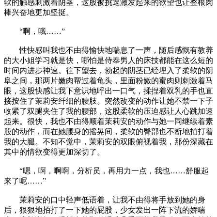
软的触感刺激着阴茎，这股被挑逗激发起来的欲望也让整根肉
棒兴奋地更加坚挺。
“啊，哦……”
性快感叫我也不由得愉快地喘息了一声，随后感慨有教养
的大小姐学习就是快，哪怕是侍奉男人的床技都能在这么短的
时间内进步神速。往下望去，勃起的阴茎已经埋入了柔软的阴
阜之间，那两片嫩肉帮过着龟头，里面粉嫩的蜜肉则刺激着马
眼，这股快感让我下意识地呼出一口气，揉捏着双乳的手也直
接按住了茉莉安纤细的腰肢。突然改变的动作让她不禁一下子
收紧了双腿夹住了我的腰部，这股柔软的压迫感让人心跳加速
起来。很快，我也不由得顺着茉莉安的动作与她一同继续着素
股的动作，而在她腰身的摇晃间，柔软的臀部也不断地拍打着
我的大腿。不知不觉中，茉莉安的双眼俯视着我，那份深藏在
其中的情欲变得更加深切了。
“嗯，啊，啊啊，分析员，再用力一点，我也……舒服起
来了呢……”
茉莉安的口中轻声低语着，让我不由得将手放到她的身
后，狠狠地拍打了一下她的屁股，少女发出一阵下流的娇喘