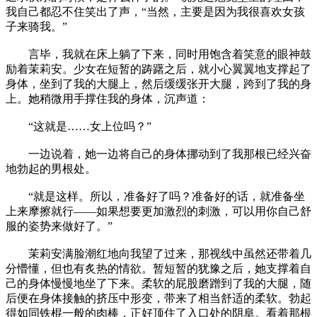
我自己都忍不住笑出了声，“当然，主要是因为我很喜欢女孩
子来骑我。”
言毕，我就在床上躺了下来，同时用饱含着笑意的眼神鼓
励着茉莉安。少女在短暂的踌躇之后，就小心翼翼地支撑起了
身体，坐到了我的大腿上，然后缓缓张开大腿，跨到了我的身
上。她稍微用手撑住我的身体，沉声道：
“这就是……女上位吗？”
一边说着，她一边将自己的身体挪动到了我那根已经兴奋
地勃起的男根处。
“就是这样。所以，准备好了吗？准备好的话，就准备坐
上来摩擦就行——如果想要更加激烈的刺激，可以用你自己舒
服的姿势来做好了。”
茉莉安满脸潮红地向我望了过来，那视线中虽然还带着几
分懵懂，但也有炙热的情欲。暂短暂的犹豫之后，她支撑着自
己的身体慢慢地坐了下来。柔软的屁股磨蹭到了我的大腿，随
后便在身体接触的挤压中形变，带来了相当舒适的柔软。勃起
得如同铁棍一般的肉棒，正好顶住了入口处的阴阜。看着那根