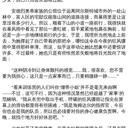
安德烈奥蒂家族的公馆位于远离阿尔斯特城市外的一处山
林中，富人区的宅邸仅能靠山间的道路连接，而暴雨更是让这
里没有多少行人。所以，顺着下山的小道一路前行，我很快就
在暴风雨中看见了那位一袭红裙，双手紧紧地包裹在胸前，却
还是一步一步地继续前行的少女。于是，我理所当然地走上前
去，为她撑起了自己带着的那把伞，哪怕这伞在今夜的狂风骤
雨中显得那样单薄。而这，似乎这举动让她比想象中还要惊讶
许多。不过最终，她也只是有些怅然若失般地将目光投向了地
面：
“这种阴冷到让身体颤抖的感觉……我，很喜欢。您不需
要为我担心，这只是一点家事而已，只要稍微静一静……”
“看来训练营的人们叫你‘绷带小姐’并不是毫无来由啊
——不过，这可不行，因为这种情况显然已经超越了‘家事’的
范畴呐。”我从衣兜中取出手机，呼啸的狂风骤雨让指尖在屏
幕上的滑动都显得有些困难，“我是海姆达尔的指挥官，今后
你也会是我的队员，所以也必须要对你的身心健康负责啊。今
晚，就找个地方好好休息吧。”