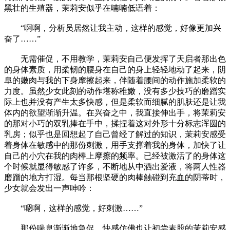
黑壮的生殖器，茉莉安似乎在喃喃低语着：
“啊啊，分析员居然让我主动，这样的感觉，好像更加兴
奋了……”
无需催促，不用教学，茉莉安自己便发挥了天启者那出色
的身体素质，用柔韧的腰身在自己的身上轻轻地动了起来，阴
阜的嫩肉与我的下身摩擦起来，伴随着腰间的动作施加柔软的
力度。虽然少女此刻的动作堪称稚嫩，没有多少技巧的磨蹭实
际上也并没有产生太多快感，但是柔软而细腻的肌肤还是让我
体内的欲望渐渐升温。在兴奋之中，我直接伸出手，将茉莉安
的那对小巧的双乳捧在手中，揉捏着这对外形十分标志浑圆的
乳房；似乎也是回想起了自己曾经了解过的知识，茉莉安感受
着身体在敏感中的那份刺激，用手支撑着我的身体，加快了让
自己的小穴在我的肉棒上摩擦的频率。已经被激活了的身体这
个时候就显得敏感了许多，不断地从中洒出爱液，将两人性器
磨蹭的地方打湿。每当那根坚硬的肉棒触碰到充血的阴蒂时，
少女就会发出一声呻吟：
“嗯啊，这样的感觉，好刺激……”
那份喘息渐渐地急促，快感仿佛也让初尝素股的茉莉安感