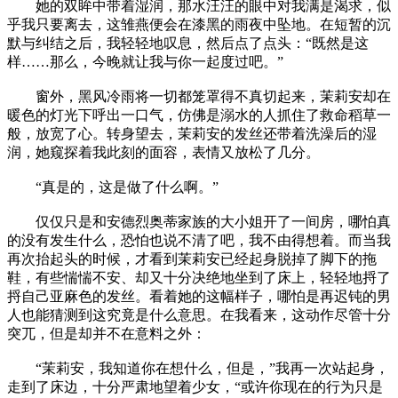
她的双眸中带着湿润，那水汪汪的眼中对我满是渴求，似
乎我只要离去，这雏燕便会在漆黑的雨夜中坠地。在短暂的沉
默与纠结之后，我轻轻地叹息，然后点了点头：“既然是这
样……那么，今晚就让我与你一起度过吧。”
窗外，黑风冷雨将一切都笼罩得不真切起来，茉莉安却在
暖色的灯光下呼出一口气，仿佛是溺水的人抓住了救命稻草一
般，放宽了心。转身望去，茉莉安的发丝还带着洗澡后的湿
润，她窥探着我此刻的面容，表情又放松了几分。
“真是的，这是做了什么啊。”
仅仅只是和安德烈奥蒂家族的大小姐开了一间房，哪怕真
的没有发生什么，恐怕也说不清了吧，我不由得想着。而当我
再次抬起头的时候，才看到茉莉安已经起身脱掉了脚下的拖
鞋，有些惴惴不安、却又十分决绝地坐到了床上，轻轻地捋了
捋自己亚麻色的发丝。看着她的这幅样子，哪怕是再迟钝的男
人也能猜测到这究竟是什么意思。在我看来，这动作尽管十分
突兀，但是却并不在意料之外：
“茉莉安，我知道你在想什么，但是，”我再一次站起身，
走到了床边，十分严肃地望着少女，“或许你现在的行为只是