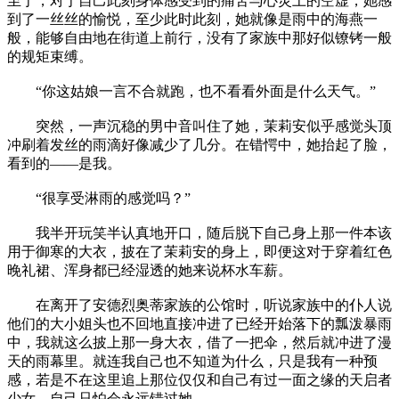
至于，对于自己此刻身体感受到的痛苦与心灵上的空虚，她感
到了一丝丝的愉悦，至少此时此刻，她就像是雨中的海燕一
般，能够自由地在街道上前行，没有了家族中那好似镣铐一般
的规矩束缚。
“你这姑娘一言不合就跑，也不看看外面是什么天气。”
突然，一声沉稳的男中音叫住了她，茉莉安似乎感觉头顶
冲刷着发丝的雨滴好像减少了几分。在错愕中，她抬起了脸，
看到的——是我。
“很享受淋雨的感觉吗？”
我半开玩笑半认真地开口，随后脱下自己身上那一件本该
用于御寒的大衣，披在了茉莉安的身上，即便这对于穿着红色
晚礼裙、浑身都已经湿透的她来说杯水车薪。
在离开了安德烈奥蒂家族的公馆时，听说家族中的仆人说
他们的大小姐头也不回地直接冲进了已经开始落下的瓢泼暴雨
中，我就这么披上那一身大衣，借了一把伞，然后就冲进了漫
天的雨幕里。就连我自己也不知道为什么，只是我有一种预
感，若是不在这里追上那位仅仅和自己有过一面之缘的天启者
少女，自己只怕会永远错过她。