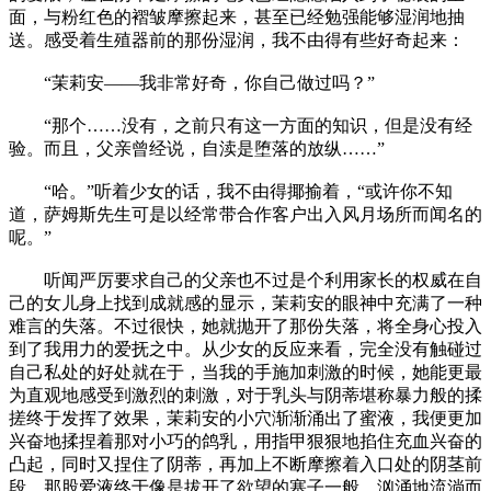
面，与粉红色的褶皱摩擦起来，甚至已经勉强能够湿润地抽
送。感受着生殖器前的那份湿润，我不由得有些好奇起来：
“茉莉安——我非常好奇，你自己做过吗？”
“那个……没有，之前只有这一方面的知识，但是没有经
验。而且，父亲曾经说，自渎是堕落的放纵……”
“哈。”听着少女的话，我不由得揶揄着，“或许你不知
道，萨姆斯先生可是以经常带合作客户出入风月场所而闻名的
呢。”
听闻严厉要求自己的父亲也不过是个利用家长的权威在自
己的女儿身上找到成就感的显示，茉莉安的眼神中充满了一种
难言的失落。不过很快，她就抛开了那份失落，将全身心投入
到了我用力的爱抚之中。从少女的反应来看，完全没有触碰过
自己私处的好处就在于，当我的手施加刺激的时候，她能更最
为直观地感受到激烈的刺激，对于乳头与阴蒂堪称暴力般的揉
搓终于发挥了效果，茉莉安的小穴渐渐涌出了蜜液，我便更加
兴奋地揉捏着那对小巧的鸽乳，用指甲狠狠地掐住充血兴奋的
凸起，同时又捏住了阴蒂，再加上不断摩擦着入口处的阴茎前
段，那股爱液终于像是拔开了欲望的塞子一般，汹涌地流淌而