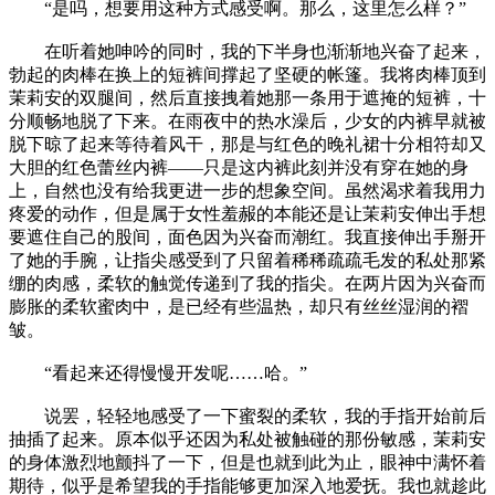
“是吗，想要用这种方式感受啊。那么，这里怎么样？”
在听着她呻吟的同时，我的下半身也渐渐地兴奋了起来，
勃起的肉棒在换上的短裤间撑起了坚硬的帐篷。我将肉棒顶到
茉莉安的双腿间，然后直接拽着她那一条用于遮掩的短裤，十
分顺畅地脱了下来。在雨夜中的热水澡后，少女的内裤早就被
脱下晾了起来等待着风干，那是与红色的晚礼裙十分相符却又
大胆的红色蕾丝内裤——只是这内裤此刻并没有穿在她的身
上，自然也没有给我更进一步的想象空间。虽然渴求着我用力
疼爱的动作，但是属于女性羞赧的本能还是让茉莉安伸出手想
要遮住自己的股间，面色因为兴奋而潮红。我直接伸出手掰开
了她的手腕，让指尖感受到了只留着稀稀疏疏毛发的私处那紧
绷的肉感，柔软的触觉传递到了我的指尖。在两片因为兴奋而
膨胀的柔软蜜肉中，是已经有些温热，却只有丝丝湿润的褶
皱。
“看起来还得慢慢开发呢……哈。”
说罢，轻轻地感受了一下蜜裂的柔软，我的手指开始前后
抽插了起来。原本似乎还因为私处被触碰的那份敏感，茉莉安
的身体激烈地颤抖了一下，但是也就到此为止，眼神中满怀着
期待，似乎是希望我的手指能够更加深入地爱抚。我也就趁此