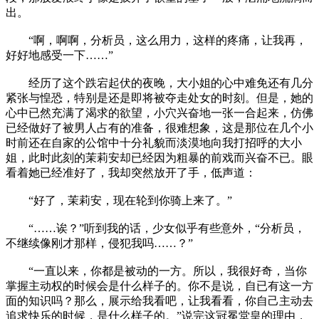
出。
“啊，啊啊，分析员，这么用力，这样的疼痛，让我再，
好好地感受一下……”
经历了这个跌宕起伏的夜晚，大小姐的心中难免还有几分
紧张与惶恐，特别是还是即将被夺走处女的时刻。但是，她的
心中已然充满了渴求的欲望，小穴兴奋地一张一合起来，仿佛
已经做好了被男人占有的准备，很难想象，这是那位在几个小
时前还在自家的公馆中十分礼貌而淡漠地向我打招呼的大小
姐，此时此刻的茉莉安却已经因为粗暴的前戏而兴奋不已。眼
看着她已经准好了，我却突然放开了手，低声道：
“好了，茉莉安，现在轮到你骑上来了。”
“……诶？”听到我的话，少女似乎有些意外，“分析员，
不继续像刚才那样，侵犯我吗……？”
“一直以来，你都是被动的一方。所以，我很好奇，当你
掌握主动权的时候会是什么样子的。你不是说，自已有这一方
面的知识吗？那么，展示给我看吧，让我看看，你自己主动去
追求快乐的时候，是什么样子的。”说完这冠冕堂皇的理由，