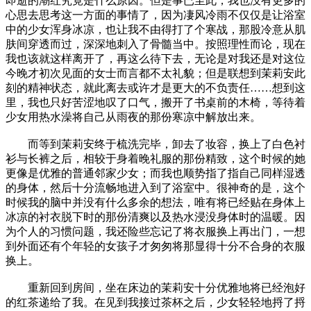
即逝的潮红究竟是什么原因。但是事已至此，我也没有更多的
心思去思考这一方面的事情了，因为凄风冷雨不仅仅是让浴室
中的少女浑身冰凉，也让我不由得打了个寒战，那股冷意从肌
肤间穿透而过，深深地刺入了骨髓当中。按照理性而论，现在
我也该就这样离开了，再这么待下去，无论是对我还是对这位
今晚才初次见面的女士而言都不太礼貌；但是联想到茉莉安此
刻的精神状态，就此离去或许才是更大的不负责任……想到这
里，我也只好苦涩地叹了口气，搬开了书桌前的木椅，等待着
少女用热水澡将自己从雨夜的那份寒凉中解放出来。
而等到茉莉安终于梳洗完毕，卸去了妆容，换上了白色衬
衫与长裤之后，相较于身着晚礼服的那份精致，这个时候的她
更像是优雅的普通邻家少女；而我也顺势指了指自己同样湿透
的身体，然后十分流畅地进入到了浴室中。很神奇的是，这个
时候我的脑中并没有什么多余的想法，唯有将已经贴在身体上
冰凉的衬衣脱下时的那份清爽以及热水浸没身体时的温暖。因
为个人的习惯问题，我还险些忘记了将衣服换上再出门，一想
到外面还有个年轻的女孩子才匆匆将那显得十分不合身的衣服
换上。
重新回到房间，坐在床边的茉莉安十分优雅地将已经泡好
的红茶递给了我。在见到我接过茶杯之后，少女轻轻地捋了捋