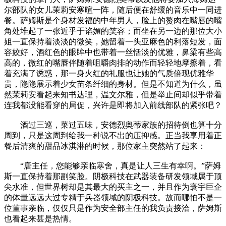
尔部队的女儿茉莉安寒暄一阵，随后便在舒缓的音乐中一同进
餐。萨姆斯是个身材发福的中年男人，脸上的赘肉在嘴唇的嘴
角处堆起了一张近乎于谄媚的笑容；而坐在另一边的那位大小
姐一直保持着淡淡的微笑，她留着一头亚麻色的利落短发，面
容姣好，酒红色的眼眸中也带着一丝恬淡的优雅，鼻梁有些高
高的，微红的嘴唇伴随着咀嚼肉排的动作而轻轻地摩擦着，看
着充满了诱惑，那一身火红的礼服也让她的气质倍现优雅华
贵，隐隐展示着少女苗条纤细的身材。但是不知道为什么，虽
然茉莉安看起来知书达理，温文尔雅，但是举止间却似乎带着
连我都没能看穿的局促，兴许是即将加入前线部队的紧张吧？
酒过三巡，菜过五味，安德烈奥蒂家族的招待倒也算十分
周到，只是这周到给我一种说不出的压抑感。正当我享用着正
餐后清爽的甜品冰淇淋的时候，那位家主突然站了起来：
“唐主任，您能够亲临寒舍，真是让人三生有幸啊。”萨姆
斯一直保持着那副笑脸。阴极科技在武器装备研发领域属于顶
尖水准，但世界树却是其最大的买主之一，并且作为寰宇巨企
的体量远远大过专精于兵器领域的阴极科技。故而哪怕不是一
位董事亲临，仅仅只是作为安全部主任的我负责接洽，萨姆斯
也看起来甚是热情。