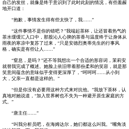
自己的发丝，就像是终于意识到了此时此刻的情况，有些羞赧
地开口道：
“抱歉，事情发生得有些太快了，我……”
“这件事情不是你的错吧？”我端起茶杯，让还冒着热气的
茶水缓缓汇入口中，那股沁人心脾的茶香与温度终于让身体从
雨夜的寒凉中复苏了过来，“只是安德烈奥蒂先生的行事风
格，确实是有些让人……”
“窒息，是吗？”还不等我想出一个合适的形容词，茉莉安
就替我完成了概述。她脸上依旧带着那份柔和的笑容，就是那
笑意间蕴含的意味似乎变得更深厚了，“呵呵呵……从小到
大，父亲一直都是这样的。”
“但是你没有必要用这种方式来对抗他。”我放下茶杯，认
真地对她说道，“加入世界树也不失为一种避开原生家庭的方
式。”
“唐主任……”
“叫我分析员吧，在海姆达尔，她们都这么叫我。”嘴角淡