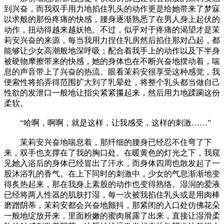
到兴奋，而我双手用力地掐住乳头的动作更是给她带来了梦寐
以求般的那份疼痛的快感，腰身逐渐熟悉了在男人身上起伏的
动作，扭动得越来越妖艳。不过，似乎对于疼痛的渴望才是茉
莉安兴奋的来源，每当我用力捏住乳房然后掐住那对凸起，都
能够让少女高潮般地深呼吸；配合着我手上的动作以及下半身
被硬物摩擦带来的快感，她的身体也在不断兴奋地摆动着，喘
息的声音带上了兴奋的热流。眼看茉莉安很享受这种感觉，我
便索性将掐弄得范围扩大到了乳晕处，将整个乳头都当做自己
性欲的发泄口一般地让指尖紧紧攥起来，然后用力地蹂躏这份
柔软。
“哈啊，啊啊，就是这样，让我感受，这样的刺激……”
茉莉安兴奋地喘息着，那纤细的腰身已经忍不住弯了下
来，双手也支撑在了我的胸口处。在暖黄色的灯光之下，我窥
见她入浴后的身体已经冒出了汗水，而身体四周也散发起了一
股沐浴乳的香气。在上下同时的刺激中，少女的气息渐渐地变
得炙热起来，那在我身上素股的动作也变得熟络。湿润的爱液
已经将两人性器的肌肤打湿，每一次被我掐住乳头或是用肉棒
磨蹭阴蒂，茉莉安都会兴奋地颤抖，那紧闭的入口处仿佛花朵
一般地绽放开来，里面粉嫩的蜜肉展露了出来，直接让湿滑柔