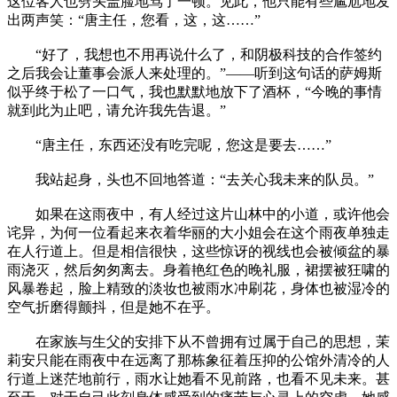
这位客人也劈头盖脸地骂了一顿。见此，他只能有些尴尬地发
出两声笑：“唐主任，您看，这，这……”
“好了，我想也不用再说什么了，和阴极科技的合作签约
之后我会让董事会派人来处理的。”——听到这句话的萨姆斯
似乎终于松了一口气，我也默默地放下了酒杯，“今晚的事情
就到此为止吧，请允许我先告退。”
“唐主任，东西还没有吃完呢，您这是要去……”
我站起身，头也不回地答道：“去关心我未来的队员。”
如果在这雨夜中，有人经过这片山林中的小道，或许他会
诧异，为何一位看起来衣着华丽的大小姐会在这个雨夜单独走
在人行道上。但是相信很快，这些惊讶的视线也会被倾盆的暴
雨浇灭，然后匆匆离去。身着艳红色的晚礼服，裙摆被狂啸的
风暴卷起，脸上精致的淡妆也被雨水冲刷花，身体也被湿冷的
空气折磨得颤抖，但是她不在乎。
在家族与生父的安排下从不曾拥有过属于自己的思想，茉
莉安只能在雨夜中在远离了那栋象征着压抑的公馆外清冷的人
行道上迷茫地前行，雨水让她看不见前路，也看不见未来。甚