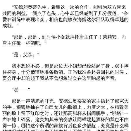
“安德烈奥蒂先生，希望这一次的合作，能够为双方带来
共同的利益。”我点了点头，心中却已经感到了几分疲倦，“令
爱在训练中表现出众，相信也能够在海姆达尔部队取得卓越的
成就。”
“那是，那是，到时候小女就拜托唐主任了！茉莉安，向
唐主任敬一杯酒吧。”
“是，父亲。”
我本想说不必，但是那位大小姐却已经站起了身，双手捧
住杯身，十分恭谨地准备敬酒。正当我准备起身回礼的时候，
宴会厅中却响起了我从不曾想象过会在这里响起的声音。
“啪——”
那是一声清脆的耳光。安德烈奥蒂家的家主扬起了那宽大
的手，狠狠地抽在了自己女儿的脸颊上，力度之大，在精致美
丽的脸上留下红印之时，还让那高脚杯从指间脱手，“啪塔”一
声在地上碎落。这突如其来的变故让同样端起酒杯的我也不由
得一惊，哪怕这个所谓的家族背后也多少龌龊，究竟是什么样