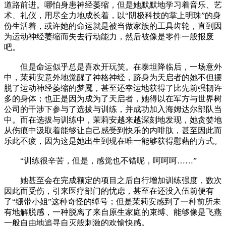
道路前进。哪怕身患神经萎缩，但是她默默地学习着音乐、艺
术、礼仪，用尽全力地成长着，以“阴极科技的掌上明珠”的身
份生活着，或许她的命运就是被当做家族的工具齿轮，直到因
为运动神经萎缩而失去行动能力，然后被像是零件一般报废
吧。
但是命运似乎总是喜欢开玩笑。在泰坦降临后，一场意外
中，茉莉安意外地觉醒了神格神经，跻身为天启者的她不但摆
脱了运动神经萎缩的梦魇，甚至还幸运地获得了比先前强韧许
多的身体；也正是因为成为了天启者，她得以在军方与世界树
公司的干涉下参与了选拔与训练，并成功加入海姆达尔部队当
中。而在选拔与训练中，茉莉安越来越深刻地发现，她贪婪地
从伤痕中汲取着能够让自己感受到快乐的内啡肽，甚至因此而
乐此不疲，因为这是她出生到现在唯一能够获得慰藉的方式。
“训练很辛苦，但是，感觉也不错呢，呵呵呵……”
她甚至会在完成额定的项目之后自行增加训练强度，数次
因此而受伤，引来医疗部门的忧虑，甚至在还没入伍前便有
了“绷带小姐”这种奇怪的绰号；但是茉莉安感到了一种前所未
有地解脱感，一种脱离了来自原生家庭的束缚、能够像是飞燕
一般自由地追寻自灭般刺激的欢愉快感。