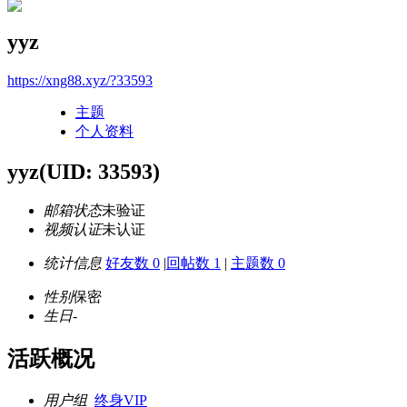
yyz
https://xng88.xyz/?33593
主题
个人资料
yyz
(UID: 33593)
邮箱状态
未验证
视频认证
未认证
统计信息
好友数 0
|
回帖数 1
|
主题数 0
性别
保密
生日
-
活跃概况
用户组
终身VIP