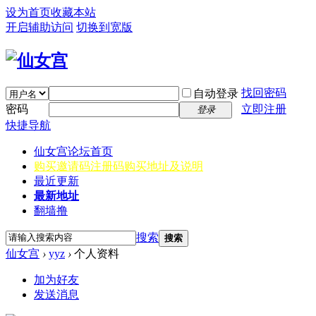
设为首页
收藏本站
开启辅助访问
切换到宽版
找回密码
自动登录
密码
立即注册
登录
快捷导航
仙女宫
论坛首页
购买邀请码
注册码购买地址及说明
最近更新
最新地址
翻墙撸
搜索
搜索
仙女宫
›
yyz
›
个人资料
加为好友
发送消息