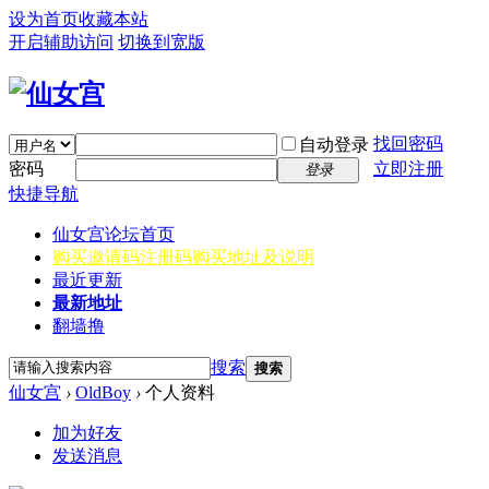
设为首页
收藏本站
开启辅助访问
切换到宽版
找回密码
自动登录
密码
立即注册
登录
快捷导航
仙女宫
论坛首页
购买邀请码
注册码购买地址及说明
最近更新
最新地址
翻墙撸
搜索
搜索
仙女宫
›
OldBoy
›
个人资料
加为好友
发送消息